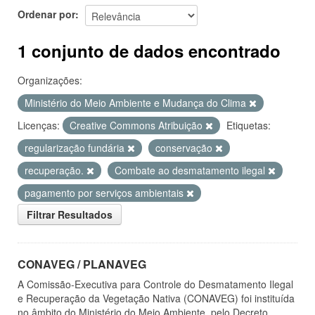
Ordenar por
1 conjunto de dados encontrado
Organizações:
Ministério do Meio Ambiente e Mudança do Clima
Licenças:
Creative Commons Atribuição
Etiquetas:
regularização fundária
conservação
recuperação.
Combate ao desmatamento ilegal
pagamento por serviços ambientais
Filtrar Resultados
CONAVEG / PLANAVEG
A Comissão-Executiva para Controle do Desmatamento Ilegal
e Recuperação da Vegetação Nativa (CONAVEG) foi instituída
no âmbito do Ministério do Meio Ambiente, pelo Decreto...