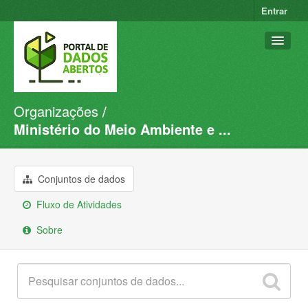
Entrar
Organizações
Conjuntos de dados
Ministério do Meio Ambiente e ...
Organizações
Grupos
Conjuntos de dados
Sobre
Fluxo de Atividades
Sobre