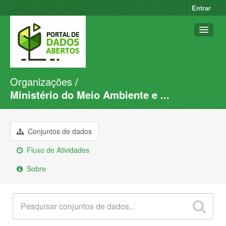
Entrar
Organizações
Conjuntos de dados
Ministério do Meio Ambiente e ...
Organizações
Grupos
Conjuntos de dados
Sobre
Fluxo de Atividades
Sobre