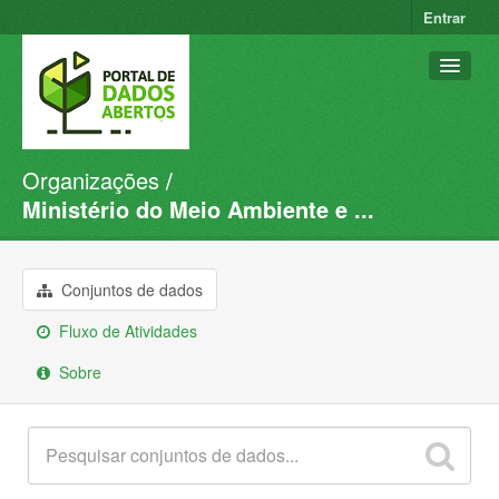
Entrar
Organizações
Conjuntos de dados
Ministério do Meio Ambiente e ...
Organizações
Grupos
Conjuntos de dados
Sobre
Fluxo de Atividades
Sobre