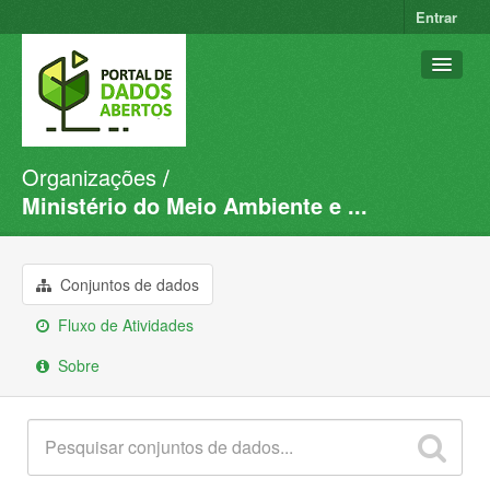
Entrar
Organizações
Conjuntos de dados
Ministério do Meio Ambiente e ...
Organizações
Grupos
Conjuntos de dados
Sobre
Fluxo de Atividades
Sobre