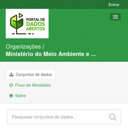
Entrar
Organizações
Conjuntos de dados
Ministério do Meio Ambiente e ...
Organizações
Grupos
Conjuntos de dados
Sobre
Fluxo de Atividades
Sobre