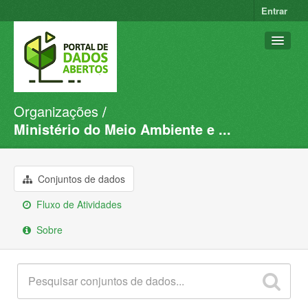
Entrar
Organizações
Conjuntos de dados
Ministério do Meio Ambiente e ...
Organizações
Grupos
Conjuntos de dados
Sobre
Fluxo de Atividades
Sobre