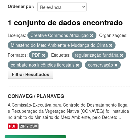
Ordenar por
1 conjunto de dados encontrado
Licenças:
Creative Commons Atribuição
Organizações:
Ministério do Meio Ambiente e Mudança do Clima
Formatos:
PDF
Etiquetas:
regularização fundária
combate aos incêndios florestais
conservação
Filtrar Resultados
CONAVEG / PLANAVEG
A Comissão-Executiva para Controle do Desmatamento Ilegal
e Recuperação da Vegetação Nativa (CONAVEG) foi instituída
no âmbito do Ministério do Meio Ambiente, pelo Decreto...
PDF
ZIP + CSV