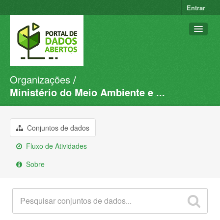
Entrar
Organizações
Conjuntos de dados
Ministério do Meio Ambiente e ...
Organizações
Grupos
Conjuntos de dados
Sobre
Fluxo de Atividades
Sobre