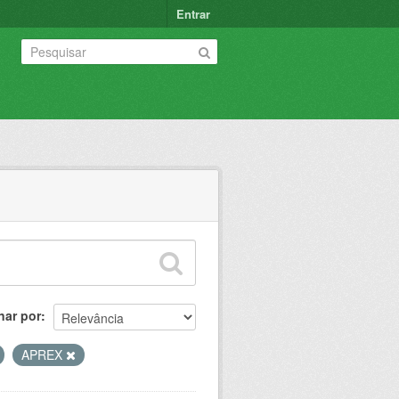
Entrar
nar por
APREX