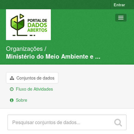
Entrar
Organizações
Conjuntos de dados
Ministério do Meio Ambiente e ...
Organizações
Grupos
Conjuntos de dados
Sobre
Fluxo de Atividades
Sobre