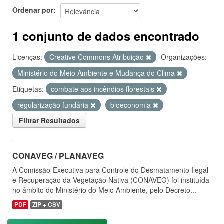
Ordenar por
1 conjunto de dados encontrado
Licenças:
Creative Commons Atribuição
Organizações:
Ministério do Meio Ambiente e Mudança do Clima
Etiquetas:
combate aos incêndios florestais
regularização fundária
bioeconomia
Filtrar Resultados
CONAVEG / PLANAVEG
A Comissão-Executiva para Controle do Desmatamento Ilegal
e Recuperação da Vegetação Nativa (CONAVEG) foi instituída
no âmbito do Ministério do Meio Ambiente, pelo Decreto...
PDF
ZIP + CSV