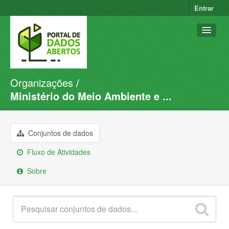
Entrar
Organizações
Conjuntos de dados
Ministério do Meio Ambiente e ...
Organizações
Grupos
Conjuntos de dados
Sobre
Fluxo de Atividades
Sobre