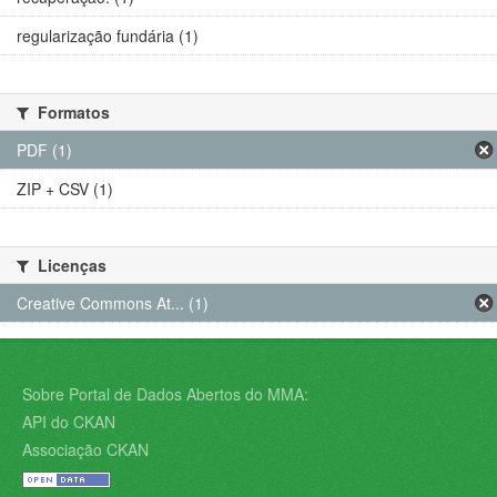
regularização fundária (1)
Formatos
PDF (1)
ZIP + CSV (1)
Licenças
Creative Commons At... (1)
Sobre Portal de Dados Abertos do MMA:
API do CKAN
Associação CKAN