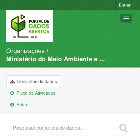
Entrar
Organizações
Conjuntos de dados
Ministério do Meio Ambiente e ...
Organizações
Grupos
Conjuntos de dados
Sobre
Fluxo de Atividades
Sobre