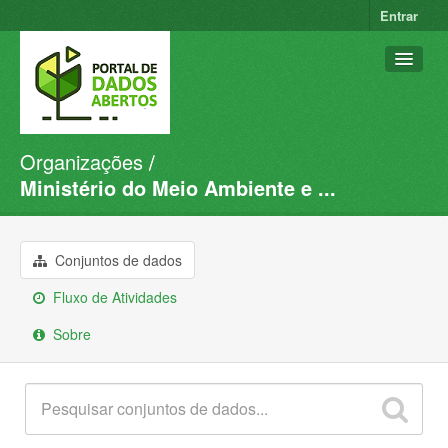
Entrar
Organizações
Conjuntos de dados
Ministério do Meio Ambiente e ...
Organizações
Grupos
Conjuntos de dados
Sobre
Fluxo de Atividades
Sobre