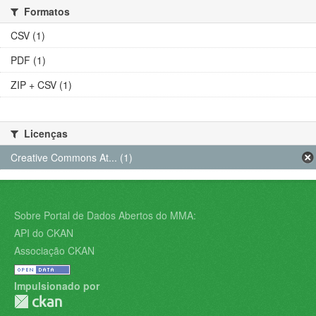
Formatos
CSV (1)
PDF (1)
ZIP + CSV (1)
Licenças
Creative Commons At... (1)
Sobre Portal de Dados Abertos do MMA:
API do CKAN
Associação CKAN
Impulsionado por