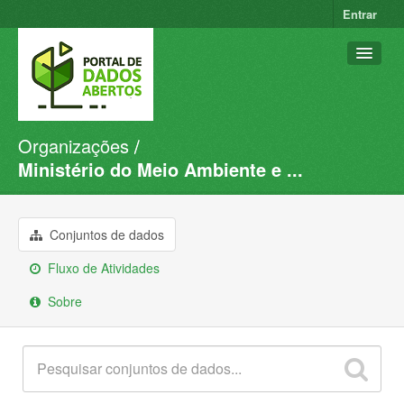
Entrar
Organizações
Conjuntos de dados
Ministério do Meio Ambiente e ...
Organizações
Grupos
Conjuntos de dados
Sobre
Fluxo de Atividades
Sobre