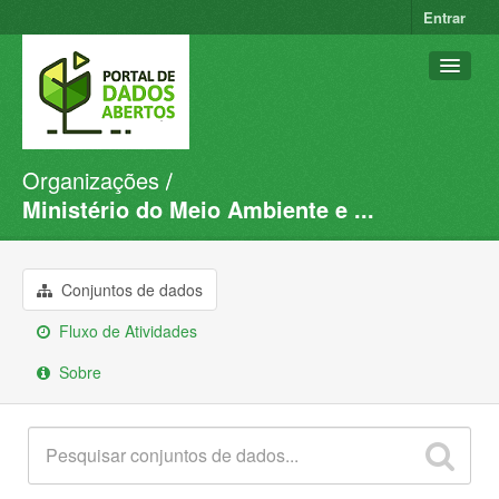
Entrar
Organizações
Conjuntos de dados
Ministério do Meio Ambiente e ...
Organizações
Grupos
Conjuntos de dados
Sobre
Fluxo de Atividades
Sobre