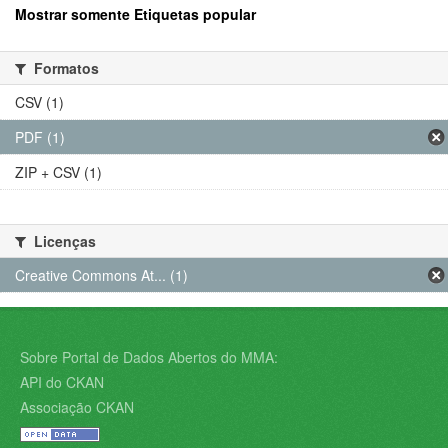
Mostrar somente Etiquetas popular
Formatos
CSV (1)
PDF (1)
ZIP + CSV (1)
Licenças
Creative Commons At... (1)
Sobre Portal de Dados Abertos do MMA:
API do CKAN
Associação CKAN