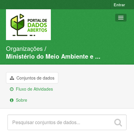
Entrar
Organizações
Conjuntos de dados
Ministério do Meio Ambiente e ...
Organizações
Grupos
Conjuntos de dados
Sobre
Fluxo de Atividades
Sobre