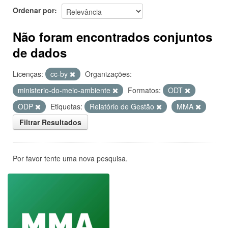
Ordenar por
Não foram encontrados conjuntos
de dados
Licenças:
cc-by
Organizações:
ministerio-do-meio-ambiente
Formatos:
ODT
ODP
Etiquetas:
Relatório de Gestão
MMA
Filtrar Resultados
Por favor tente uma nova pesquisa.