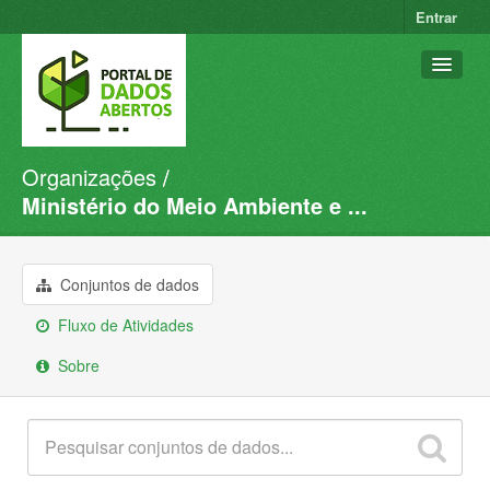
Entrar
Organizações
Conjuntos de dados
Ministério do Meio Ambiente e ...
Organizações
Grupos
Conjuntos de dados
Sobre
Fluxo de Atividades
Sobre