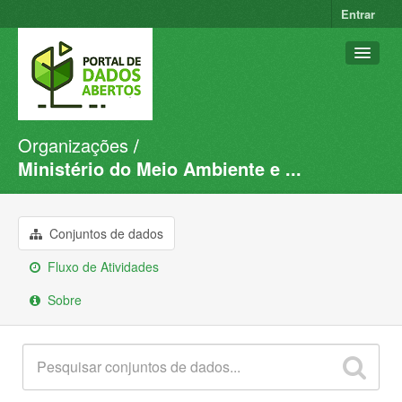
Entrar
Organizações
Conjuntos de dados
Ministério do Meio Ambiente e ...
Organizações
Grupos
Conjuntos de dados
Sobre
Fluxo de Atividades
Sobre