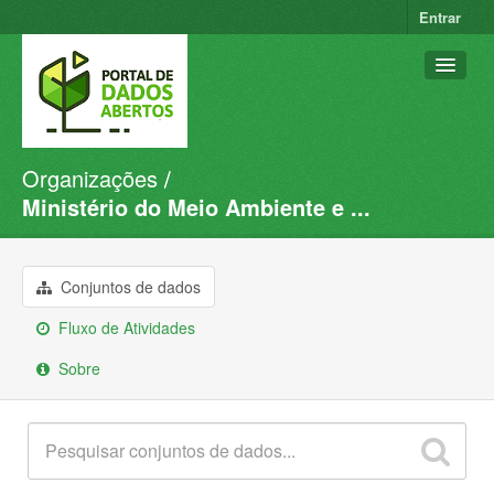
Entrar
Organizações
Conjuntos de dados
Ministério do Meio Ambiente e ...
Organizações
Grupos
Conjuntos de dados
Sobre
Fluxo de Atividades
Sobre