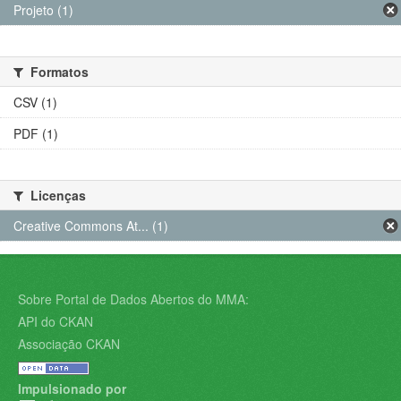
Projeto (1)
Formatos
CSV (1)
PDF (1)
Licenças
Creative Commons At... (1)
Sobre Portal de Dados Abertos do MMA:
API do CKAN
Associação CKAN
Impulsionado por