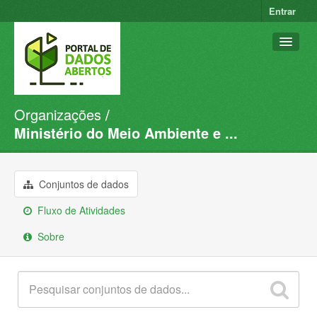
Entrar
Organizações
Conjuntos de dados
Ministério do Meio Ambiente e ...
Organizações
Grupos
Conjuntos de dados
Sobre
Fluxo de Atividades
Sobre