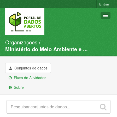
Entrar
Organizações
Conjuntos de dados
Ministério do Meio Ambiente e ...
Organizações
Grupos
Conjuntos de dados
Sobre
Fluxo de Atividades
Sobre