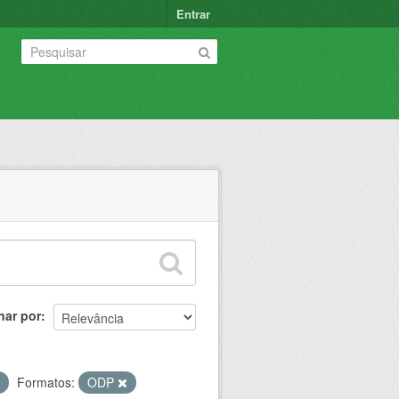
Entrar
nar por
Formatos:
ODP