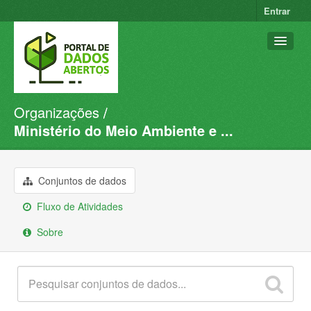
Entrar
Organizações
Conjuntos de dados
Ministério do Meio Ambiente e ...
Organizações
Grupos
Conjuntos de dados
Sobre
Fluxo de Atividades
Sobre