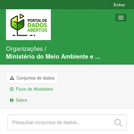
Entrar
Organizações
Conjuntos de dados
Ministério do Meio Ambiente e ...
Organizações
Grupos
Conjuntos de dados
Sobre
Fluxo de Atividades
Sobre