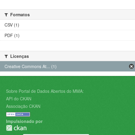
Formatos
CSV (1)
PDF (1)
Licenças
Creative Commons At... (1)
Sobre Portal de Dados Abertos do MMA:
API do CKAN
Associação CKAN
Impulsionado por