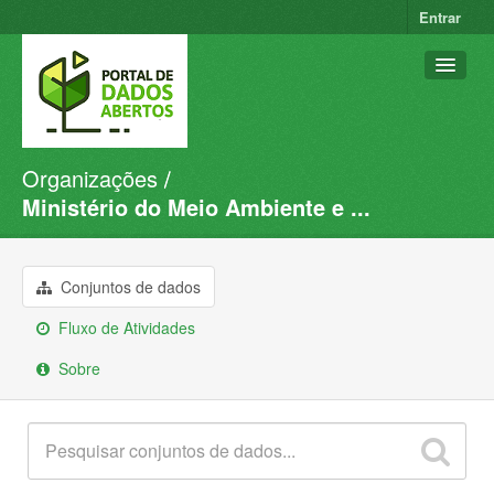
Entrar
Organizações
Conjuntos de dados
Ministério do Meio Ambiente e ...
Organizações
Grupos
Conjuntos de dados
Sobre
Fluxo de Atividades
Sobre