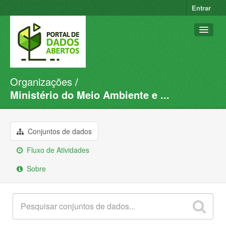
Entrar
Organizações
Conjuntos de dados
Ministério do Meio Ambiente e ...
Organizações
Grupos
Conjuntos de dados
Sobre
Fluxo de Atividades
Sobre