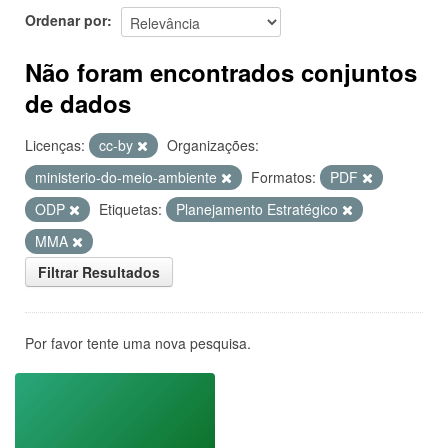
Ordenar por
Não foram encontrados conjuntos
de dados
Licenças:
cc-by
Organizações:
ministerio-do-meio-ambiente
Formatos:
PDF
ODP
Etiquetas:
Planejamento Estratégico
MMA
Filtrar Resultados
Por favor tente uma nova pesquisa.