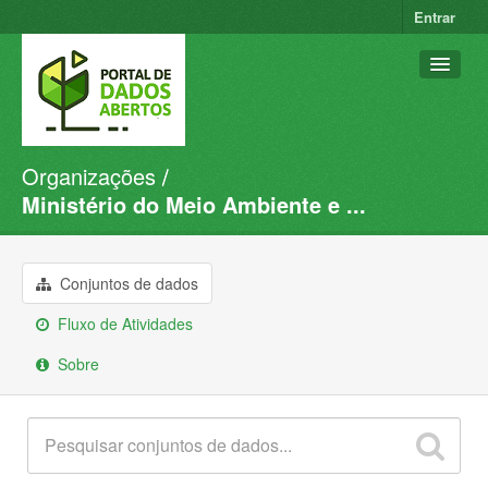
Entrar
Organizações
Conjuntos de dados
Ministério do Meio Ambiente e ...
Organizações
Grupos
Conjuntos de dados
Sobre
Fluxo de Atividades
Sobre