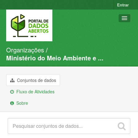
Entrar
Organizações
Conjuntos de dados
Ministério do Meio Ambiente e ...
Organizações
Grupos
Conjuntos de dados
Sobre
Fluxo de Atividades
Sobre