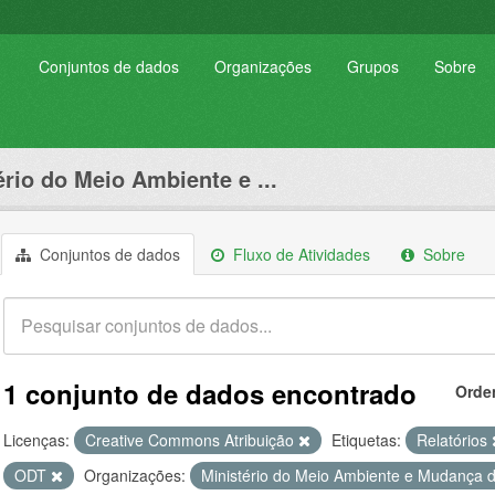
Conjuntos de dados
Organizações
Grupos
Sobre
ério do Meio Ambiente e ...
Conjuntos de dados
Fluxo de Atividades
Sobre
1 conjunto de dados encontrado
Orde
Licenças:
Creative Commons Atribuição
Etiquetas:
Relatórios
ODT
Organizações:
Ministério do Meio Ambiente e Mudança 