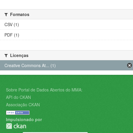
Formatos
CSV (1)
PDF (1)
Licenças
Creative Commons At... (1)
Sobre Portal de Dados Abertos do MMA:
API do CKAN
Associação CKAN
Impulsionado por