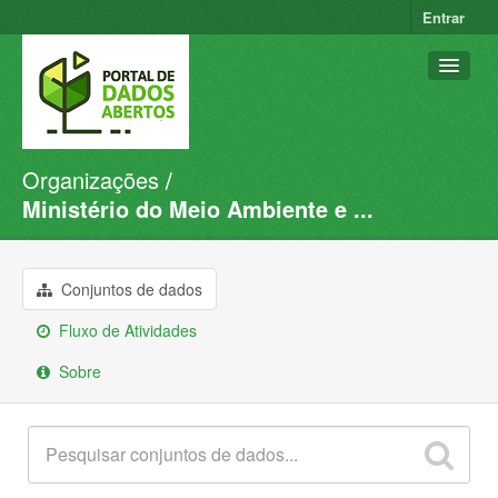
Entrar
Organizações
Conjuntos de dados
Ministério do Meio Ambiente e ...
Organizações
Grupos
Conjuntos de dados
Sobre
Fluxo de Atividades
Sobre