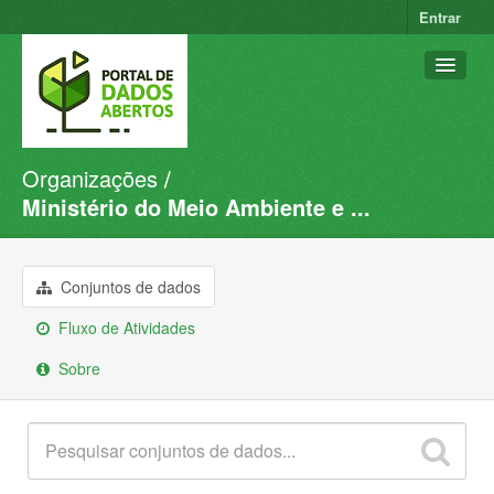
Entrar
Organizações
Conjuntos de dados
Ministério do Meio Ambiente e ...
Organizações
Grupos
Conjuntos de dados
Sobre
Fluxo de Atividades
Sobre