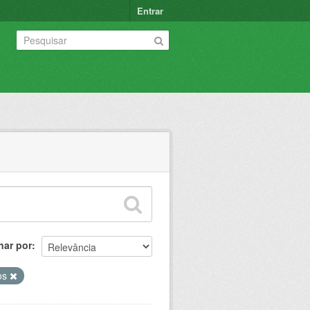
Entrar
nar por
ios