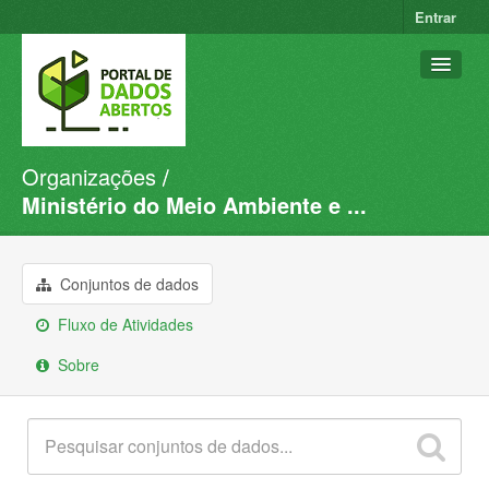
Entrar
Organizações
Conjuntos de dados
Ministério do Meio Ambiente e ...
Organizações
Grupos
Conjuntos de dados
Sobre
Fluxo de Atividades
Sobre