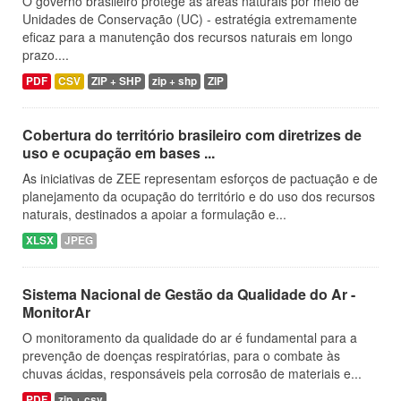
O governo brasileiro protege as áreas naturais por meio de
Unidades de Conservação (UC) - estratégia extremamente
eficaz para a manutenção dos recursos naturais em longo
prazo....
PDF
CSV
ZIP + SHP
zip + shp
ZIP
Cobertura do território brasileiro com diretrizes de
uso e ocupação em bases ...
As iniciativas de ZEE representam esforços de pactuação e de
planejamento da ocupação do território e do uso dos recursos
naturais, destinados a apoiar a formulação e...
XLSX
JPEG
Sistema Nacional de Gestão da Qualidade do Ar -
MonitorAr
O monitoramento da qualidade do ar é fundamental para a
prevenção de doenças respiratórias, para o combate às
chuvas ácidas, responsáveis pela corrosão de materiais e...
PDF
zip + csv