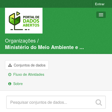
Entrar
Organizações
Conjuntos de dados
Ministério do Meio Ambiente e ...
Organizações
Grupos
Conjuntos de dados
Sobre
Fluxo de Atividades
Sobre