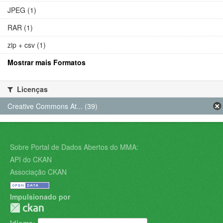
JPEG (1)
RAR (1)
zip + csv (1)
Mostrar mais Formatos
Licenças
Creative Commons At... (39)
Sobre Portal de Dados Abertos do MMA:
API do CKAN
Associação CKAN
Impulsionado por