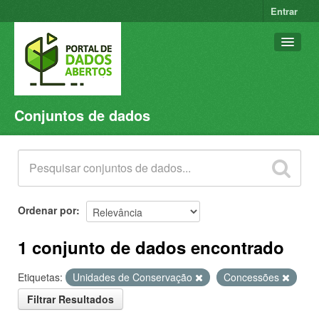
Entrar
Conjuntos de dados
Conjuntos de dados
Organizações
Grupos
Sobre
Ordenar por
1 conjunto de dados encontrado
Etiquetas:
Unidades de Conservação
Concessões
Filtrar Resultados