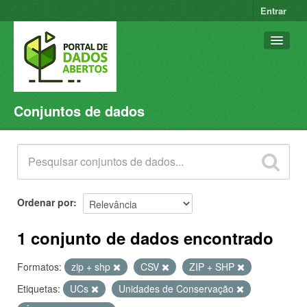
Entrar
Conjuntos de dados
Conjuntos de dados
Organizações
Grupos
Sobre
Ordenar por
1 conjunto de dados encontrado
Formatos:
zip + shp
CSV
ZIP + SHP
Etiquetas:
UCs
Unidades de Conservação