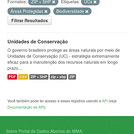
Formatos:
ZIP + SHP
Etiquetas:
UCs
Áreas Protegidas
Biodiversidade
Filtrar Resultados
Unidades de Conservação
O governo brasileiro protege as áreas naturais por meio de
Unidades de Conservação (UC) - estratégia extremamente
eficaz para a manutenção dos recursos naturais em longo
prazo....
PDF
CSV
ZIP + SHP
zip + shp
ZIP
Você também pode ter acesso a esses registros usando a
API
(veja
Documentação da API
).
Sobre Portal de Dados Abertos do MMA: