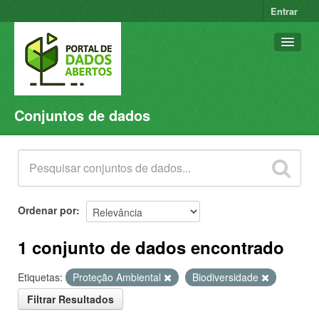
Entrar
Conjuntos de dados
Conjuntos de dados
Organizações
Grupos
Sobre
Ordenar por
1 conjunto de dados encontrado
Etiquetas:
Proteção Ambiental
Biodiversidade
Filtrar Resultados