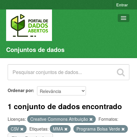
Entrar
Conjuntos de dados
Conjuntos de dados
Organizações
Grupos
Sobre
Ordenar por
1 conjunto de dados encontrado
Licenças:
Creative Commons Atribuição
Formatos:
CSV
Etiquetas:
MMA
Programa Bolsa Verde