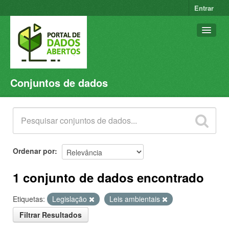
Entrar
Conjuntos de dados
Conjuntos de dados
Organizações
Grupos
Sobre
Ordenar por
1 conjunto de dados encontrado
Etiquetas:
Legislação
Leis ambientais
Filtrar Resultados