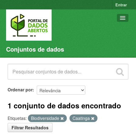
Entrar
Conjuntos de dados
Conjuntos de dados
Organizações
Grupos
Sobre
Ordenar por
1 conjunto de dados encontrado
Etiquetas:
Biodiversidade
Caatinga
Filtrar Resultados