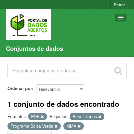
Entrar
Conjuntos de dados
Conjuntos de dados
Organizações
Grupos
Sobre
Ordenar por
1 conjunto de dados encontrado
Formatos:
PDF
Etiquetas:
Beneficiários
Programa Bolsa Verde
MMA