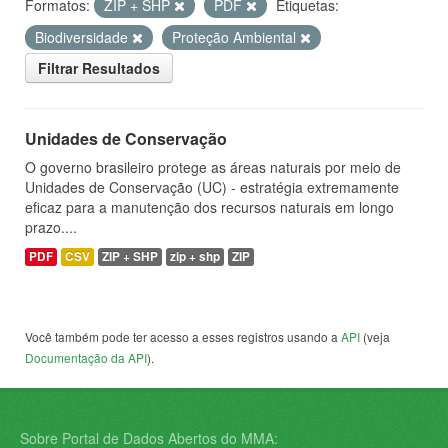
Formatos:
ZIP + SHP
PDF
Etiquetas:
Biodiversidade
Proteção Ambiental
Filtrar Resultados
Unidades de Conservação
O governo brasileiro protege as áreas naturais por meio de
Unidades de Conservação (UC) - estratégia extremamente
eficaz para a manutenção dos recursos naturais em longo
prazo....
PDF
CSV
ZIP + SHP
zip + shp
ZIP
Você também pode ter acesso a esses registros usando a
API
(veja
Documentação da API
).
Sobre Portal de Dados Abertos do MMA: