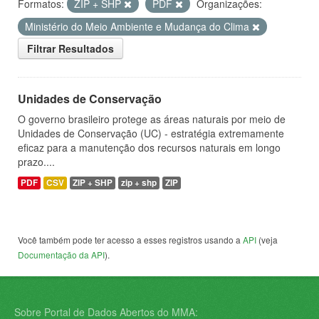
Formatos:
ZIP + SHP
PDF
Organizações:
Ministério do Meio Ambiente e Mudança do Clima
Filtrar Resultados
Unidades de Conservação
O governo brasileiro protege as áreas naturais por meio de
Unidades de Conservação (UC) - estratégia extremamente
eficaz para a manutenção dos recursos naturais em longo
prazo....
PDF
CSV
ZIP + SHP
zip + shp
ZIP
Você também pode ter acesso a esses registros usando a
API
(veja
Documentação da API
).
Sobre Portal de Dados Abertos do MMA: