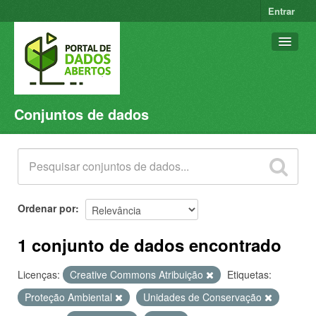
Entrar
Conjuntos de dados
Conjuntos de dados
Organizações
Grupos
Sobre
Ordenar por
1 conjunto de dados encontrado
Licenças:
Creative Commons Atribuição
Etiquetas:
Proteção Ambiental
Unidades de Conservação