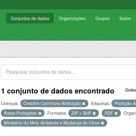
Conjuntos de dados
Organizações
Grupos
Sobre
1 conjunto de dados encontrado
Orde
Licenças:
Creative Commons Atribuição
Etiquetas:
Proteção 
Áreas Protegidas
Formatos:
ZIP + SHP
PDF
Organ
Ministério do Meio Ambiente e Mudança do Clima