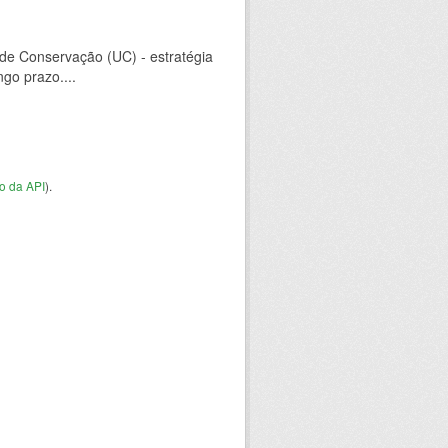
 de Conservação (UC) - estratégia
go prazo....
o da API
).