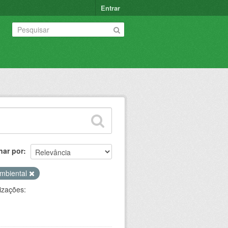
Entrar
nar por
Ambiental
izações: