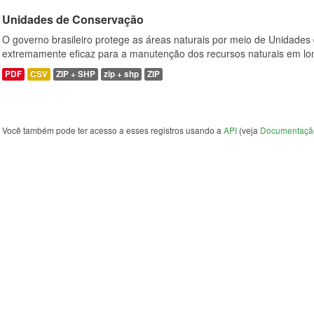
Unidades de Conservação
O governo brasileiro protege as áreas naturais por meio de Unidades
extremamente eficaz para a manutenção dos recursos naturais em lon
PDF
CSV
ZIP + SHP
zip + shp
ZIP
Você também pode ter acesso a esses registros usando a
API
(veja
Documentaçã