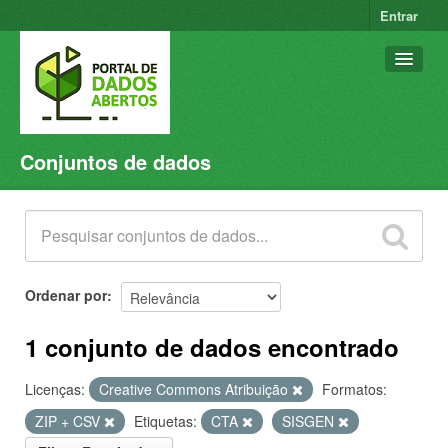
Entrar
Conjuntos de dados
Conjuntos de dados
Organizações
Grupos
Sobre
Ordenar por
1 conjunto de dados encontrado
Licenças:
Creative Commons Atribuição
Formatos:
ZIP + CSV
Etiquetas:
CTA
SISGEN