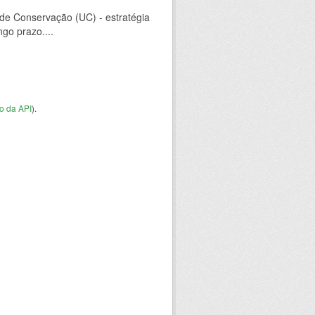
 de Conservação (UC) - estratégia
go prazo....
o da API
).