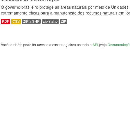
O governo brasileiro protege as áreas naturais por meio de Unidades
extremamente eficaz para a manutenção dos recursos naturais em lon
PDF
CSV
ZIP + SHP
zip + shp
ZIP
Você também pode ter acesso a esses registros usando a
API
(veja
Documentaçã