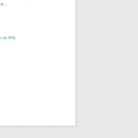
o...
o da API
).