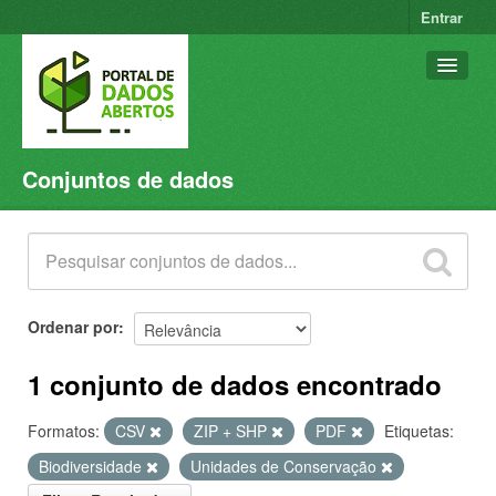
Entrar
Conjuntos de dados
Conjuntos de dados
Organizações
Grupos
Sobre
Ordenar por
1 conjunto de dados encontrado
Formatos:
CSV
ZIP + SHP
PDF
Etiquetas:
Biodiversidade
Unidades de Conservação