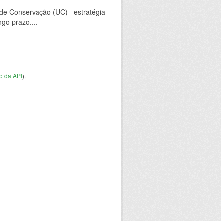
 de Conservação (UC) - estratégia
go prazo....
o da API
).