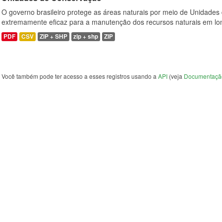
O governo brasileiro protege as áreas naturais por meio de Unidades
extremamente eficaz para a manutenção dos recursos naturais em lon
PDF
CSV
ZIP + SHP
zip + shp
ZIP
Você também pode ter acesso a esses registros usando a
API
(veja
Documentaçã