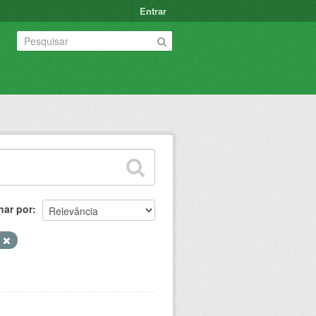
Entrar
nar por
o